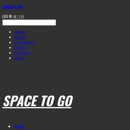
SPACE TO GO
LOG IN
로그인
HOME
ABOUT
EXHIBITION
WORKS
CONTACT
NEWS
SPACE TO GO
HOME